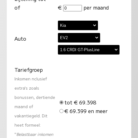
of
€
per maand
Auto
Tariefgroep
Inkomen nclusief
extra's zoals
bonussen, dertiende
tot € 69.398
maand of
€ 69.399 en meer
vakantiegeld. Dit
heet formeel:
"
Belastbaar inkomen