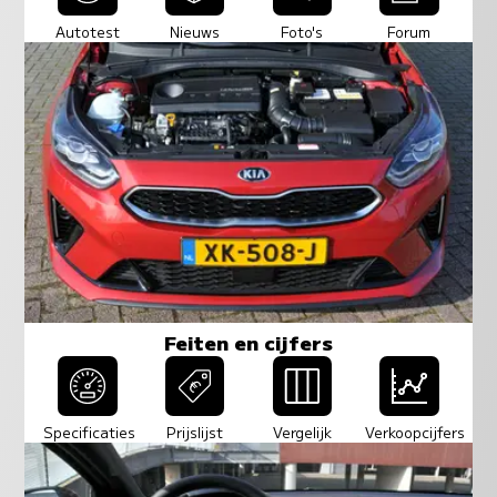
Autotest
Nieuws
Foto's
Forum
Feiten en cijfers
Specificaties
Prijslijst
Vergelijk
Verkoopcijfers