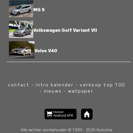
MG 5
Volkswagen Golf Variant VII
Volvo V40
contact
-
intro kalender
-
verkoop top 100
-
nieuws
-
wallpaper
Alle rechten voorbehouden © 1999 - 2026 Autozine