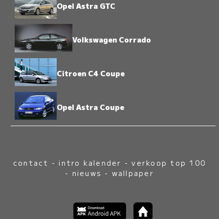
Opel Astra GTC
Volkswagen Corrado
Citroen C4 Coupe
Opel Astra Coupe
contact
-
intro kalender
-
verkoop top 100
-
nieuws
-
wallpaper