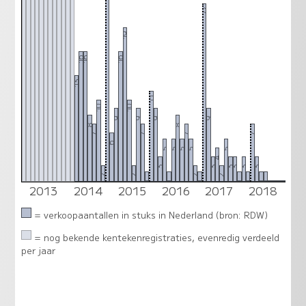
22
19
16
16
16
13
11
10
10
9
9
9
9
8
8
7
7
7
7
6
5
5
5
5
5
4
3
3
3
3
3
3
2
2
2
2
1
1
1
1
1
1
1
2013
2014
2015
2016
2017
2018
0
0
0
0
= verkoopaantallen in stuks in Nederland (bron: RDW)
= nog bekende kentekenregistraties, evenredig verdeeld
per jaar