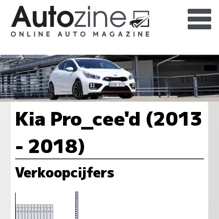
Kia Pro_cee'd (2013
- 2018)
Verkoopcijfers
27
25
25
25
25
25
25
25
25
25
25
25
25