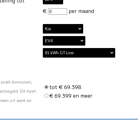
telling tot
€
per maand
s zoals bonussen,
tot € 69.398
ntiegeld. Dit heet
€ 69.399 en meer
omen uit werk en