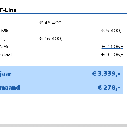
T-Line
€ 46.400,-
 18%
€ 5.400,-
0,-
€ 16.400,-
 22%
€ 3.608,-
totaal
€ 9.008,-
 jaar
€ 3.339,-
r maand
€ 278,-