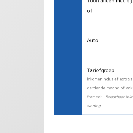
Toon alleen met bij
of
Auto
Tariefgroep
Inkomen nclusief extra'
dertiende maand of vaka
formeel: "
Belastbaar ink
woning
"