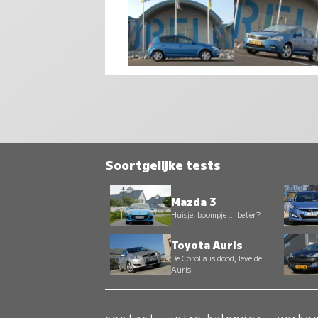
Soortgelijke tests
Mazda 3
Huisje, boompje ... beter?
Toyota Auris
De Corolla is dood, leve de
Auris!
contact
-
intro kalender
-
verko