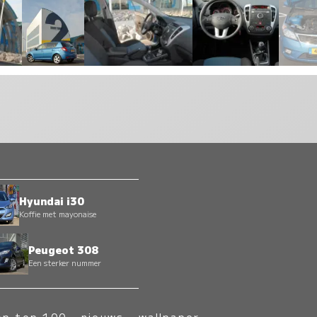
Hyundai i30
Koffie met mayonaise
Peugeot 308
Een sterker nummer
op top 100
-
nieuws
-
wallpaper