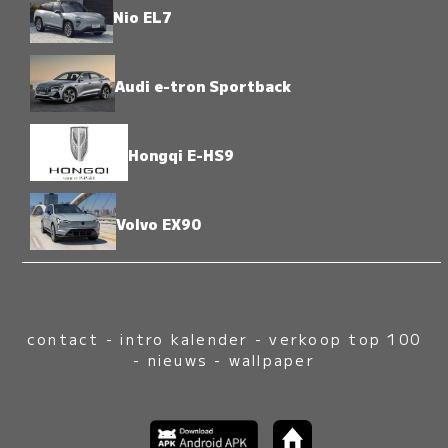
Nio EL7
Audi e-tron Sportback
Hongqi E-HS9
Volvo EX90
contact
-
intro kalender
-
verkoop top 100
-
nieuws
-
wallpaper