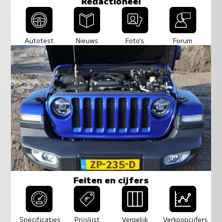
Redactioneel
Autotest
Nieuws
Foto's
Forum
Feiten en cijfers
Specificaties
Prijslijst
Vergelijk
Verkoopcijfers