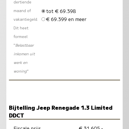
dertiende
tot € 69.398
maand of
€ 69.399 en meer
vakantiegeld.
Dit heet
formeel:
"
Belastbaar
inkomen uit
werk en
woning
"
Bijtelling Jeep Renegade 1.3 Limited
DDCT
Fiscale prijs
€ 31.605,-