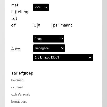
met
bijtelling
tot
of
€
per maand
Auto
Tariefgroep
Inkomen
nclusief
extra's zoals
bonussen,