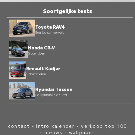
Soortgelijke tests
Toyota RAV4
Een logisch vervolg
Honda CR-V
Stoer doen
Renault Kadjar
Schatzoeken
Hyundai Tucson
De Hyundai die durft
contact
-
intro kalender
-
verkoop top 100
-
nieuws
-
wallpaper