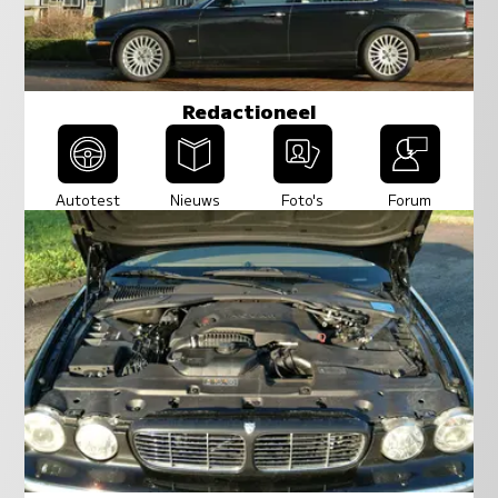
Redactioneel
Autotest
Nieuws
Foto's
Forum