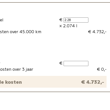
€
el
× 2.074 l
osten over 45.000 km
€ 4.732,-
€
r
osten over 3 jaar
€ 0,-
le kosten
€ 4.732,-