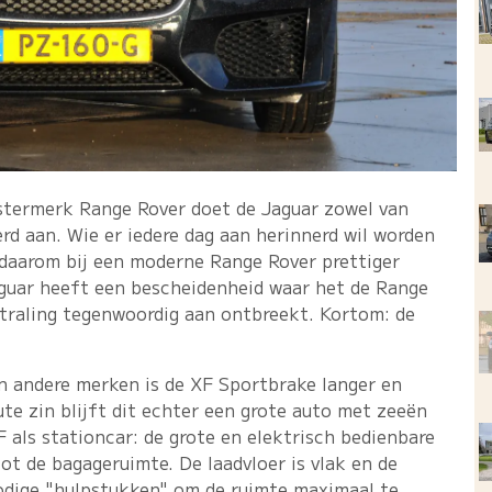
stermerk Range Rover doet de Jaguar zowel van
rd aan. Wie er iedere dag aan herinnerd wil worden
ch daarom bij een moderne Range Rover prettiger
aguar heeft een bescheidenheid waar het de Range
traling tegenwoordig aan ontbreekt. Kortom: de
an andere merken is de XF Sportbrake langer en
ute zin blijft dit echter een grote auto met zeeën
 als stationcar: de grote en elektrisch bedienbare
t de bagageruimte. De laadvloer is vlak en de
nodige "hulpstukken" om de ruimte maximaal te