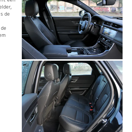
elder,
is de
 de
eem