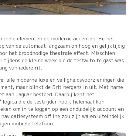
itionele elementen en moderne accenten. Bij het
op van de automaat langzaam omhoog en gelijktijdig
oor het broodnodige theatrale effect. Misschien
ar tijdens de kleine week die de testauto te gast was
ng van iedere rit.
wel alle moderne luxe en veiligheidsvoorzieningen die
ment, maar blinkt de Brit nergens in uit. Met name
iet aan Jaguar besteed. Daarbij kent het
logica die de testrijder nooit helemaal kon
oeken om in te loggen op een onduidelijk account en
avigatiesysteem offline zou zijn waren uiteindelijk
eigen mobiele telefoon.
ent een