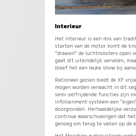
Interieur
Het interieur is een mix van trad
starten van de motor komt de kn
"draaien" de luchtroosters open v
gaat dit uiteindelijk vervelen, ma
bleef het een leuke show bij aanva
Rationeel gezien biedt de XF vrij
mogen worden verwacht in dit seg
semi-zelfrijdende functies zijn n
infotainment-systeem een "eigen" 
doorgronden. Herhaaldelijke verz
continue waarschuwingen dat het n
genoeg om terug te vallen op de 
Het Meridian-audiosysteem verdi