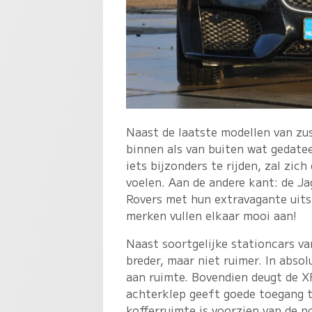
Naast de laatste modellen van zu
binnen als van buiten wat gedatee
iets bijzonders te rijden, zal zi
voelen. Aan de andere kant: de J
Rovers met hun extravagante uits
merken vullen elkaar mooi aan!
Naast soortgelijke stationcars v
breder, maar niet ruimer. In absol
aan ruimte. Bovendien deugt de XF
achterklep geeft goede toegang to
kofferruimte is voorzien van de 