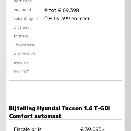
dertiende
tot € 69.398
maand of
€ 69.399 en meer
vakantiegeld.
Dit heet
formeel:
"
Belastbaar
inkomen uit
werk en
woning
"
Bijtelling Hyundai Tucson 1.6 T-GDI
Comfort automaat
Fiscale prijs
€ 39.095,-