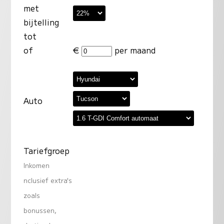
met
bijtelling
tot
of
€
per maand
Auto
Tariefgroep
Inkomen
nclusief extra's
zoals
bonussen,