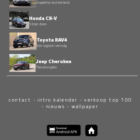
Expeditie Achterland
Honda CR-V
Stoer doen
Toyota RAV4
Een logisch vervolg
Jeep Cherokee
T(e)reinrijden
contact
-
intro kalender
-
verkoop top 100
-
nieuws
-
wallpaper