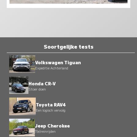
Soortgelijke tests
Volkswagen Tiguan
Expeditie Achterland
Honda CR-V
Stoer doen
Toyota RAV4
Een logisch vervolg
Jeep Cherokee
T(e)reinrijden