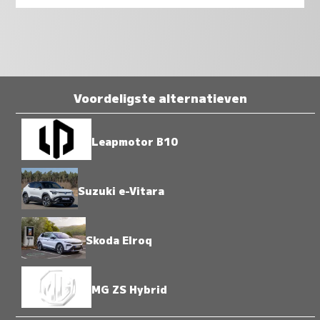
Voordeligste alternatieven
Leapmotor B10
Suzuki e-Vitara
Skoda Elroq
MG ZS Hybrid