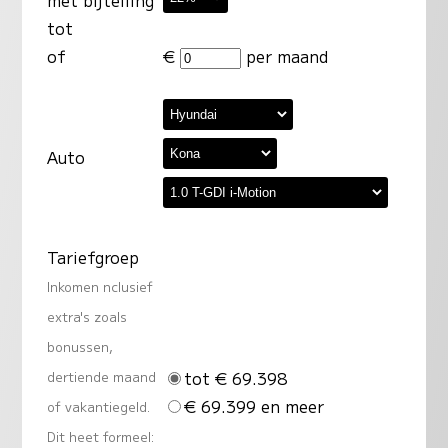
met bijtelling
tot
of
€
per maand
Auto
Tariefgroep
Inkomen nclusief
extra's zoals
bonussen,
tot € 69.398
dertiende maand
€ 69.399 en meer
of vakantiegeld.
Dit heet formeel: