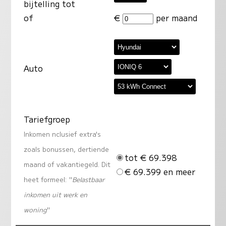
bijtelling tot
of
€
per maand
Auto
Tariefgroep
Inkomen nclusief extra's
zoals bonussen, dertiende
tot € 69.398
maand of vakantiegeld. Dit
€ 69.399 en meer
heet formeel: "
Belastbaar
inkomen uit werk en
woning
"