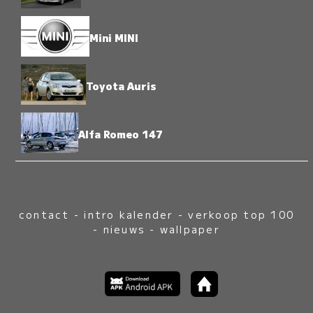
Mini MINI
Toyota Auris
Alfa Romeo 147
contact
-
intro kalender
-
verkoop top 100
-
nieuws
-
wallpaper