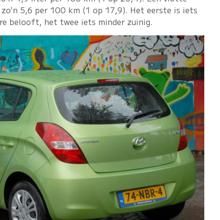
t zo'n 5,6 per 100 km (1 op 17,9). Het eerste is iets
re belooft, het twee iets minder zuinig.