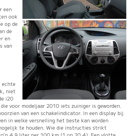
r een
ten ook
te op de
an de
er en
's van
e echte
k, niet
de i20
 die voor modeljaar 2010 iets zuiniger is geworden.
oorzien van een schakelindicator. In een display bij
en in welke versnelling het beste kan worden
ogelijk te houden. Wie die instructies strikt
zo'n 4,9 liter per 100 km (1 op 20,4). Een vlotte