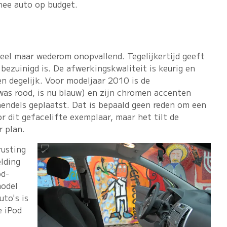
nee auto op budget.
oneel maar wederom onopvallend. Tegelijkertijd geeft
 bezuinigd is. De afwerkingskwaliteit is keurig en
n degelijk. Voor modeljaar 2010 is de
was rood, is nu blauw) en zijn chromen accenten
hendels geplaatst. Dat is bepaald geen reden om een
r dit gefacelifte exemplaar, maar het tilt de
r plan.
rusting
lding
od-
model
uto's is
e iPod