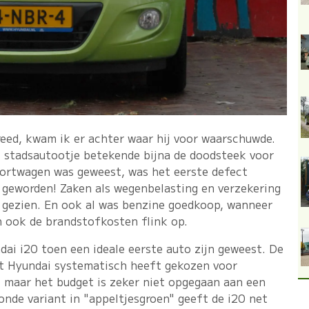
eed, kwam ik er achter waar hij voor waarschuwde.
et stadsautootje betekende bijna de doodsteek voor
sportwagen was geweest, was het eerste defect
o geworden! Zaken als wegenbelasting en verzekering
d gezien. En ook al was benzine goedkoop, wanneer
n ook de brandstofkosten flink op.
ai i20 toen een ideale eerste auto zijn geweest. De
at Hyundai systematisch heeft gekozen voor
t, maar het budget is zeker niet opgegaan aan een
onde variant in "appeltjesgroen" geeft de i20 net