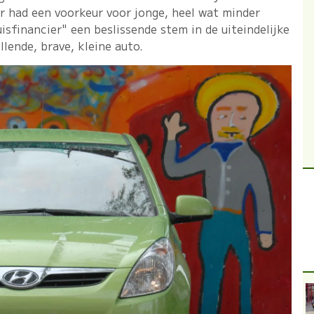
r had een voorkeur voor jonge, heel wat minder
isfinancier" een beslissende stem in de uiteindelijke
lende, brave, kleine auto.