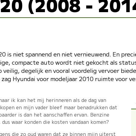
i20 (2008 - 201
20 is niet spannend en niet vernieuwend. En prec
lige, compacte auto wordt niet gekocht als statu
 veilig, degelijk en vooral voordelig vervoer biede
 zag Hyundai voor modeljaar 2010 ruimte voor ve
maar ik kan het mij herinneren als de dag van
o kopen en mijn vader bleef maar benadrukken dat
baarder is dan het aanschaffen ervan. Benzine
er, dus waar konden die kosten vandaan komen?
agens die zo oud waren dat ze binnen mijn uiterst