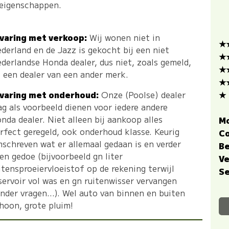
jeigenschappen.
varing met verkoop:
Wij wonen niet in
★
derland en de Jazz is gekocht bij een niet
★
derlandse Honda dealer, dus niet, zoals gemeld,
★
j een dealer van een ander merk.
★
★
varing met onderhoud:
Onze (Poolse) dealer
g als voorbeeld dienen voor iedere andere
nda dealer. Niet alleen bij aankoop alles
M
rfect geregeld, ook onderhoud klasse. Keurig
C
schreven wat er allemaal gedaan is en verder
Be
en gedoe (bijvoorbeeld gn liter
Ve
itensproeiervloeistof op de rekening terwijl
Se
servoir vol was en gn ruitenwisser vervangen
nder vragen...). Wel auto van binnen en buiten
hoon, grote pluim!