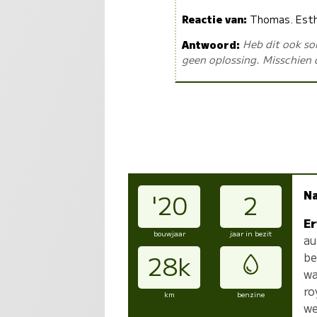
Reactie van:
Thomas. Esth
Antwoord:
Heb dit ook so
geen oplossing. Misschien d
N
'20
2
Er
bouwjaar
jaar in bezit
au
be
28k
wa
ro
km
benzine
we