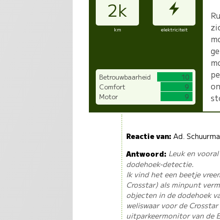
2k
Ru
zi
km
elektriciteit
mo
ge
mo
pe
Betrouwbaarheid
10
on
Comfort
9
Motor
9
st
Reactie van:
Ad. Schuurm
Antwoord:
Leuk en vooral
dodehoek-detectie.
Ik vind het een beetje vre
Crosstar) als minpunt verm
objecten in de dodehoek va
weliswaar voor de Crosstar 
uitparkeermonitor van de E