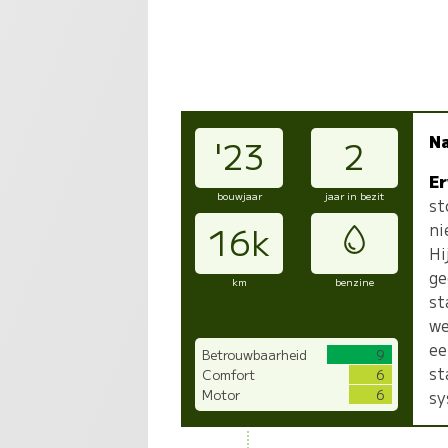
N
'23
2
Er
bouwjaar
jaar in bezit
st
ni
16k
Hi
ge
km
benzine
st
we
ee
Betrouwbaarheid
9
st
Comfort
6
Motor
6
sy