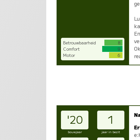
ge
Lu
ka
En
ve
Betrouwbaarheid
8
0k
Comfort
9
Motor
6
re
N
'20
1
Er
bouwjaar
jaar in bezit
e: