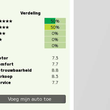
Verdeling
★★★★
50%
★★★
50%
★★
0%
★
0%
0%
otor
7.3
omfort
7.7
trouwbaarheid
8.8
rkoop
8.3
rvice
7.7
Voeg mijn auto toe