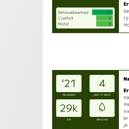
Er
be
Betrouwbaarheid
10
ri
Comfort
8
Motor
8
Ho
N
'21
4
Er
bouwjaar
jaar in bezit
na
me
29k
ni
er
km
benzine
je