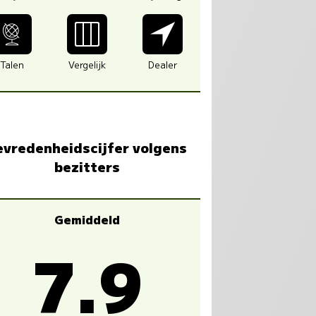
Talen
Vergelijk
Dealer
evredenheidscijfer volgens
bezitters
Gemiddeld
7.9