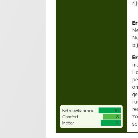
ri
Er
Ne
Ne
bi
Er
ma
Ho
pe
om
ge
ru
re
Betrouwbaarheid
10
zo
Comfort
8
Motor
9
sc