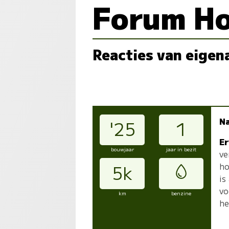
Forum Ho
Reacties van eigen
N
'25
1
Er
bouwjaar
jaar in bezit
ve
ho
5k
is
vo
km
benzine
he