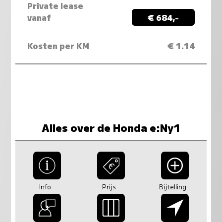
Private lease
vanaf
€ 684,-
Kosten per KM
€ 1.14
Alles over de Honda e:Ny1
Info
Prijs
Bijtelling