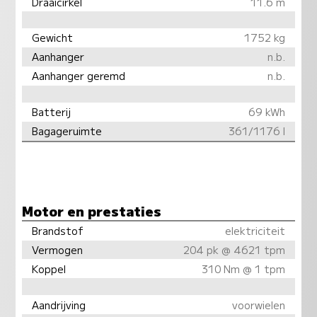
Draaicirkel
11.6 m
Gewicht
1752 kg
Aanhanger
n.b.
Aanhanger geremd
n.b.
Batterij
69 kWh
Bagageruimte
361/1176 l
Motor en prestaties
Brandstof
elektriciteit
Vermogen
204 pk @ 4621 tpm
Koppel
310 Nm @ 1 tpm
Aandrijving
voorwielen