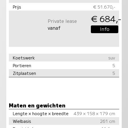
Prijs
€ 51.670,-
€ 684,-
Private lease
vanaf
Info
Koetswerk
suv
Portieren
5
Zitplaatsen
5
Maten en gewichten
Lengte × hoogte × breedte
439 × 158 × 179 cm
Wielbasis
261 cm