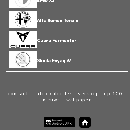
BMW X2
Alfa Romeo Tonale
Cupra Formentor
Skoda Enyaq iV
contact
-
intro kalender
-
verkoop top 100
-
nieuws
-
wallpaper