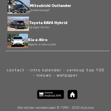
Mitsubishi Outlander
Groene energie?
Toyota RAV4 Hybrid
Op eigen terrein
Kia e-Niro
Regeren is vooruitzien
contact
-
intro kalender
-
verkoop top 100
-
nieuws
-
wallpaper
Alle rechten voorbehouden © 1999 - 2026 Autozine