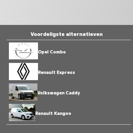
Voordeligste alternatieven
Opel Combo
Renault Express
Volkswagen Caddy
Renault Kangoo