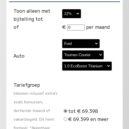
Toon alleen met
bijtelling tot
of
€
per maand
Auto
Tariefgroep
Inkomen nclusief extra's
zoals bonussen,
tot € 69.398
dertiende maand of
€ 69.399 en meer
vakantiegeld. Dit heet
formeel: "
Belastbaar