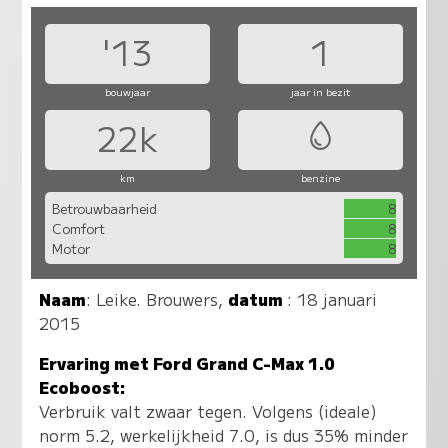
'13
1
bouwjaar
jaar in bezit
22k
km
benzine
Betrouwbaarheid
8
Comfort
8
Motor
8
Naam
:
Leike. Brouwers
,
datum
: 18 januari
2015
Ervaring met Ford Grand C-Max 1.0
Ecoboost:
Verbruik valt zwaar tegen. Volgens (ideale)
norm 5.2, werkelijkheid 7.0, is dus 35% minder