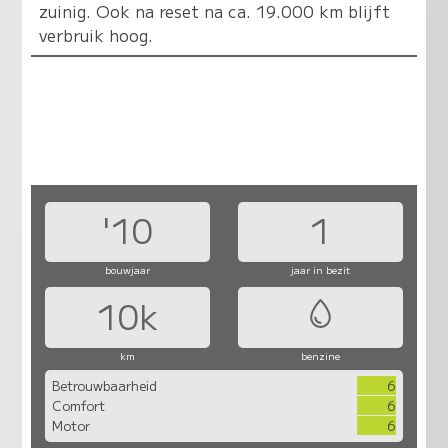
zuinig. Ook na reset na ca. 19.000 km blijft
verbruik hoog.
'10
1
bouwjaar
jaar in bezit
10k
km
benzine
Betrouwbaarheid
6
Comfort
6
Motor
6