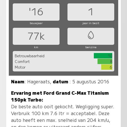
'16
1
bouwjaar
jaar in bezit
77k
km
benzine
Betrouwbaarheid
10
Comfort
8
Motor
6
Naam
:
Hageraats
,
datum
: 5 augustus 2016
Ervaring met Ford Grand C-Max Titanium
150pk Turbo:
De beste auto ooit gekocht. Wegligging super.
Verbruik 100 km 7.6 ltr = acceptabel. Deze
auto heeft een max. snelheid van 204 km/u,
en dan komen er uiteraard andere cijfers