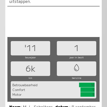
uitstappen.
'11
1
bouwjaar
jaar in bezit
6k
km
benzine
Betrouwbaarheid
10
Comfort
9
Motor
9
Naam
:
M. L. Scholtens
,
datum
: 8 september