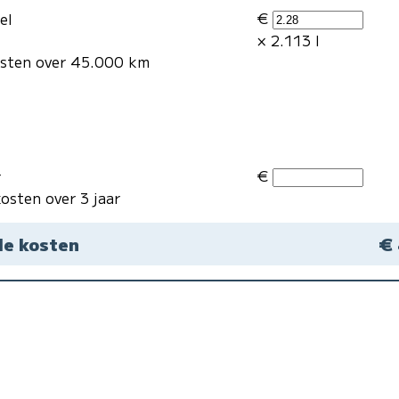
€
el
× 2.113 l
osten over 45.000 km
€
r
osten over 3 jaar
le kosten
€ 