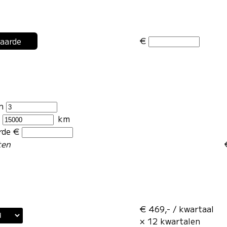
€
waarde
en
r
km
rde €
ten
€ 469,- / kwartaal
× 12 kwartalen