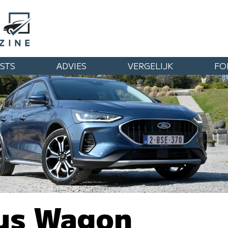
STS
ADVIES
VERGELIJK
FO
us Wagon