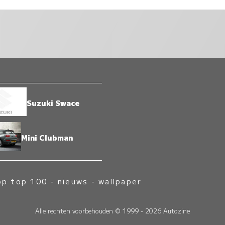
Suzuki Swace
Mini Clubman
op top 100
-
nieuws
-
wallpaper
Alle rechten voorbehouden © 1999 - 2026 Autozine