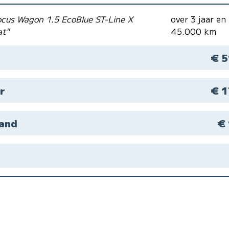
ocus Wagon 1.5 EcoBlue ST-Line X
over 3 jaar en
at"
45.000 km
€ 5
r
€ 1
aand
€ 
M