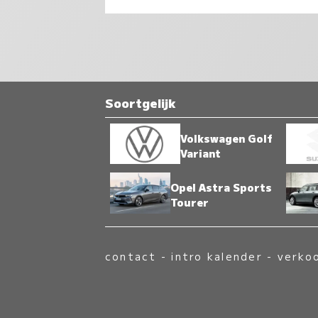
Soortgelijk
Volkswagen Golf
Variant
Opel Astra Sports
Tourer
contact
-
intro kalender
-
verko