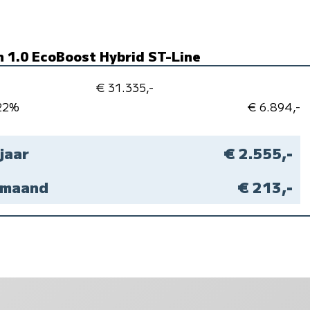
n 1.0 EcoBoost Hybrid ST-Line
€ 31.335,-
 22%
€ 6.894,-
 jaar
€ 2.555,-
r maand
€ 213,-