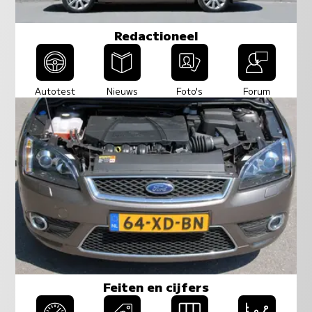
Redactioneel
Autotest
Nieuws
Foto's
Forum
Feiten en cijfers