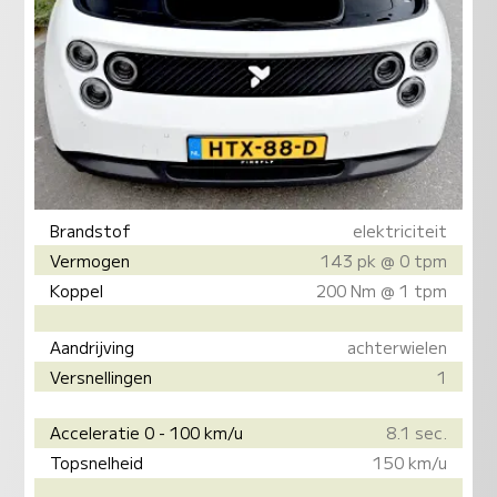
Brandstof
elektriciteit
Vermogen
143 pk @ 0 tpm
Koppel
200 Nm @ 1 tpm
Aandrijving
achterwielen
Versnellingen
1
Acceleratie 0 - 100 km/u
8.1 sec.
Topsnelheid
150 km/u