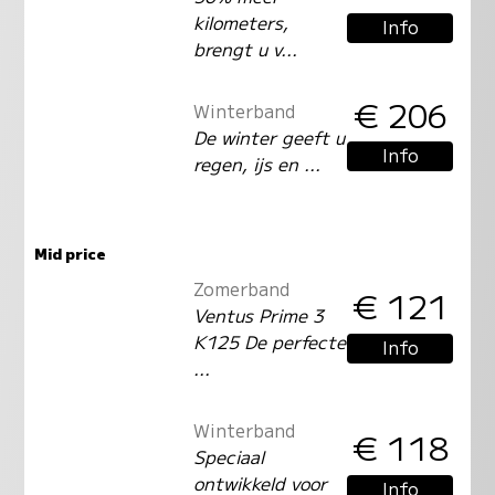
kilometers,
Info
brengt u v...
€ 206
Winterband
De winter geeft u
Info
regen, ijs en ...
Mid price
Zomerband
€ 121
Ventus Prime 3
K125 De perfecte
Info
...
Winterband
€ 118
Speciaal
ontwikkeld voor
Info