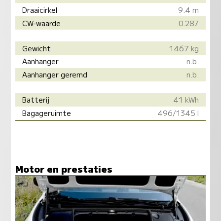
Draaicirkel
9.4 m
CW-waarde
0.287
Gewicht
1467 kg
Aanhanger
n.b.
Aanhanger geremd
n.b.
Batterij
41 kWh
Bagageruimte
496/1345 l
Motor en prestaties