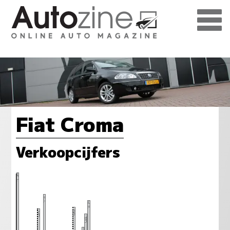
Fiat Croma
Verkoopcijfers
126
110
105
99
98
94