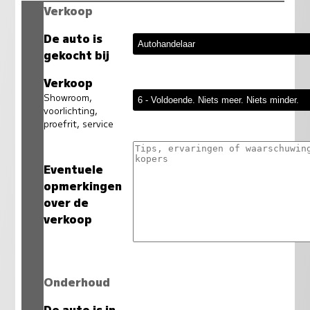
Verkoop
De auto is
gekocht bij
Verkoop
Showroom,
voorlichting,
proefrit, service
Eventuele
opmerkingen
over de
verkoop
Onderhoud
De auto is in