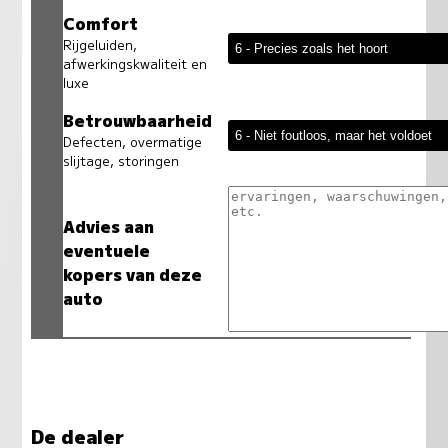
Comfort
Rijgeluiden,
afwerkingskwaliteit en
luxe
Betrouwbaarheid
Defecten, overmatige
slijtage, storingen
Advies aan
eventuele
kopers van deze
auto
De dealer