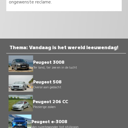
ongewenste reclame.
Thema: Vandaag is het wereld leeuwendag!
Peugeot 3008
Ter land, ter zee en in de lucht
Peugeot 508
Overal aan gedacht
Peugeot 206 CC
Plezierige zaken
Peugeot e-3008
Van ruimtewonder tot stijlicoon