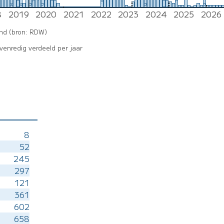
10
9
8
8
9
9
9
6
6
6
6
5
4
4
8
2019
2020
2021
2022
2023
2024
2025
2026
3
3
3
3
1
2
2
1
1
2
1
2
1
1
2
0
0
0
0
0
0
0
0
0
0
0
0
0
0
0
and (bron: RDW)
enredig verdeeld per jaar
8
52
245
297
121
361
602
658