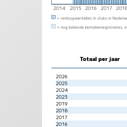
0
0
0
0
0
0
0
0
0
0
0
0
2014
2015
2016
2017
201
= verkoopaantallen in stuks in Nederl
= nog bekende kentekenregistraties, ev
Totaal per jaar
2026
2025
2024
2023
2019
2018
2017
2016