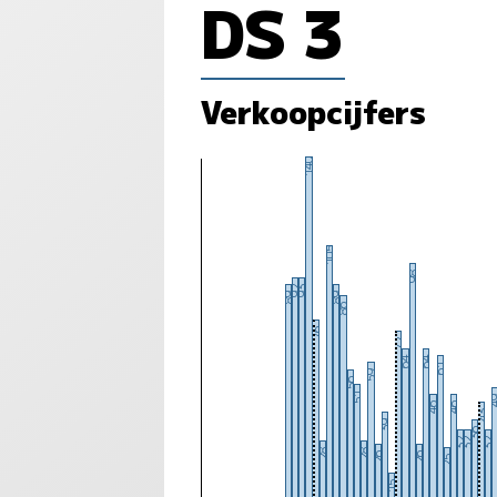
DS 3
Verkoopcijfers
140
105
98
92
93
89
89
86
76
72
64
64
61
59
56
51
4
46
46
43
39
36
32
32
32
28
28
26
26
25
15