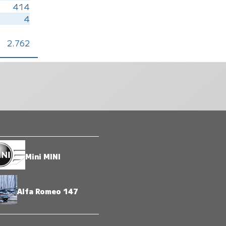
414
4
2.762
Mini MINI
Alfa Romeo 147