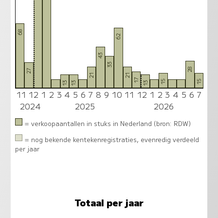
68
62
43
33
28
27
21
21
17
15
15
13
13
13
9
8
8
8
9
11
12
1
2
3
4
5
6
7
8
9
10
11
12
1
2
3
4
5
6
7
2024
2025
2026
= verkoopaantallen in stuks in Nederland (bron: RDW)
= nog bekende kentekenregistraties, evenredig verdeeld
per jaar
Totaal per jaar