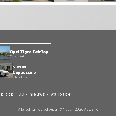
Opel Tigra TwinTop
Zij is braaf
Suzuki
Cappuccino
Sterk bakkie
op top 100
-
nieuws
-
wallpaper
Alle rechten voorbehouden © 1999 - 2026 Autozine