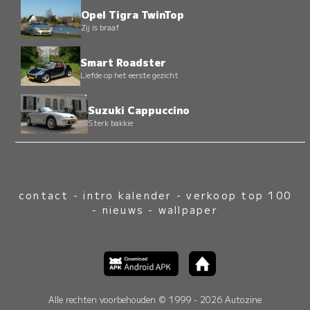
Opel Tigra TwinTop
Zij is braaf
Smart Roadster
Liefde op het eerste gezicht
Suzuki Cappuccino
Sterk bakkie
contact
-
intro kalender
-
verkoop top 100
-
nieuws
-
wallpaper
Alle rechten voorbehouden © 1999 - 2026 Autozine