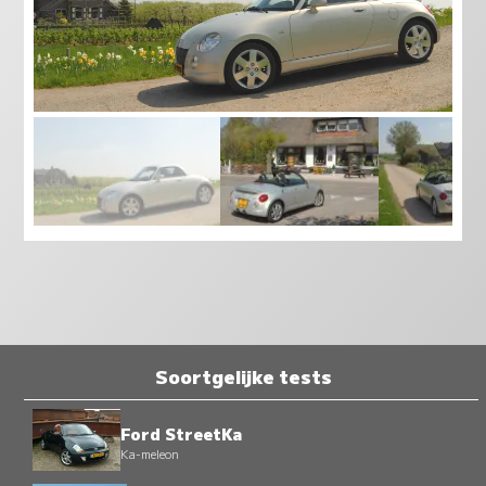
Soortgelijke tests
Ford StreetKa
Ka-meleon