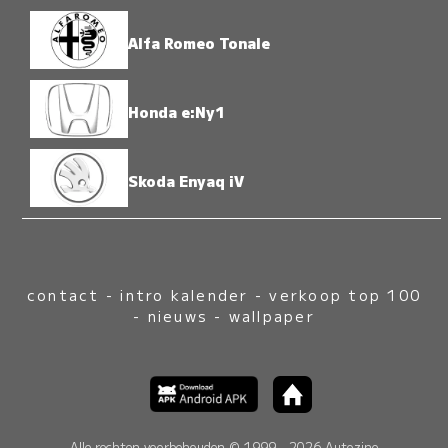
Alfa Romeo Tonale
Honda e:Ny1
Skoda Enyaq iV
contact
-
intro kalender
-
verkoop top 100
-
nieuws
-
wallpaper
Alle rechten voorbehouden © 1999 - 2026 Autozine