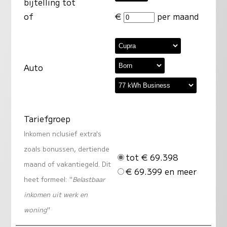
bijtelling tot
of
€
per maand
Auto
Tariefgroep
Inkomen nclusief extra's
zoals bonussen, dertiende
tot € 69.398
maand of vakantiegeld. Dit
€ 69.399 en meer
heet formeel: "
Belastbaar
inkomen uit werk en
woning
"