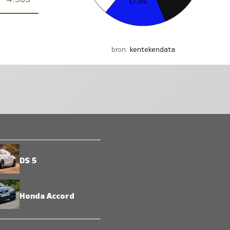
bron:
kentekendata
DS 5
Honda Accord