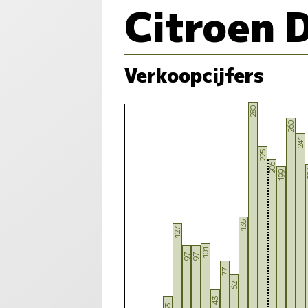
Citroen 
Verkoopcijfers
280
260
241
225
206
2
199
135
127
101
97
97
77
62
43
33