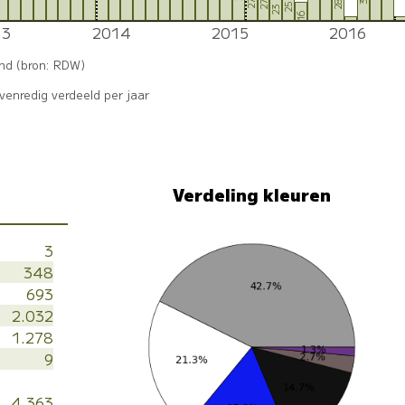
27
27
28
25
23
16
13
2014
2015
2016
2
and (bron: RDW)
enredig verdeeld per jaar
Verdeling kleuren
3
348
693
2.032
1.278
9
4.363