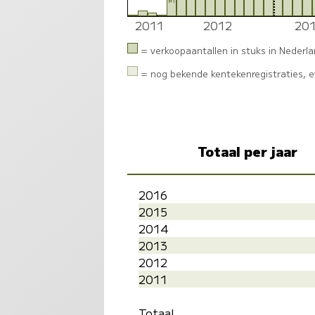
2011
2012
20
5
3
1
1
= verkoopaantallen in stuks in Nederl
= nog bekende kentekenregistraties, ev
Totaal per jaar
2016
2015
2014
2013
2012
2011
Totaal