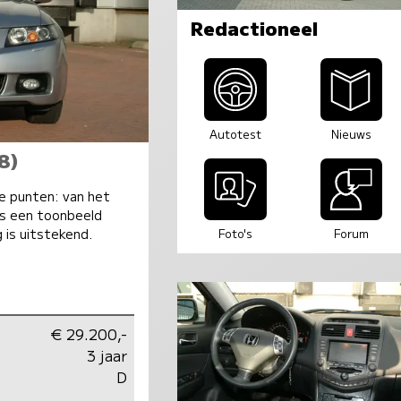
Redactioneel
Autotest
Nieuws
8)
e punten: van het
is een toonbeeld
is uitstekend.
Foto's
Forum
€ 29.200,-
3 jaar
D