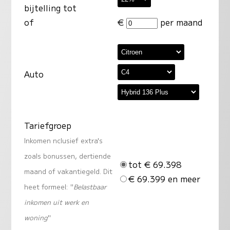
bijtelling tot
of
€
per maand
Auto
Tariefgroep
Inkomen nclusief extra's
zoals bonussen, dertiende
tot € 69.398
maand of vakantiegeld. Dit
€ 69.399 en meer
heet formeel: "
Belastbaar
inkomen uit werk en
woning
"