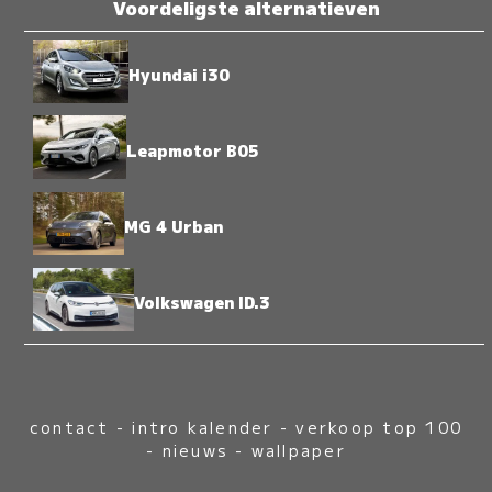
Voordeligste alternatieven
Hyundai i30
Leapmotor B05
MG 4 Urban
Volkswagen ID.3
contact
-
intro kalender
-
verkoop top 100
-
nieuws
-
wallpaper