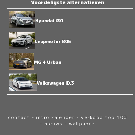
Voordeligste alternatieven
Hyundai i30
Leapmotor B05
MG 4 Urban
Volkswagen ID.3
contact
-
intro kalender
-
verkoop top 100
-
nieuws
-
wallpaper