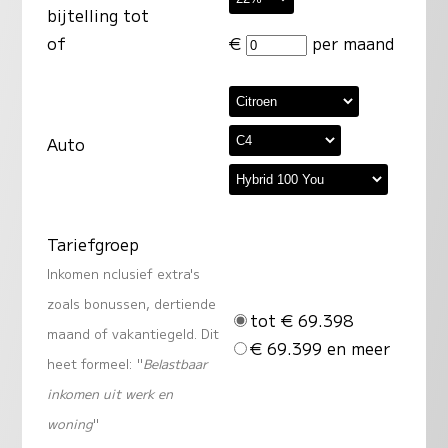
bijtelling tot
of
€
per maand
Auto
Tariefgroep
Inkomen nclusief extra's
zoals bonussen, dertiende
tot € 69.398
maand of vakantiegeld. Dit
€ 69.399 en meer
heet formeel: "
Belastbaar
inkomen uit werk en
woning
"