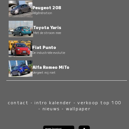
Peugeot 208
Régénération
Toyota Yaris
Met de stroom mee
Fiat Punto
De industriële evolutie
Alfa Romeo MiTo
Vergeet mij niet
contact
-
intro kalender
-
verkoop top 100
-
nieuws
-
wallpaper