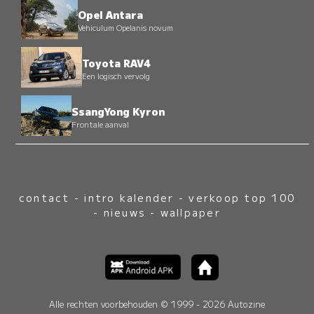
Opel Antara
Vehiculum Opelanis novum
Toyota RAV4
Een logisch vervolg
SsangYong Kyron
Frontale aanval
contact
-
intro kalender
-
verkoop top 100
-
nieuws
-
wallpaper
Alle rechten voorbehouden © 1999 - 2026 Autozine