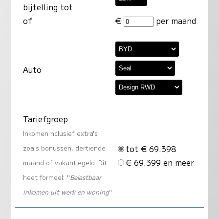
bijtelling tot
of
€
per maand
Auto
Tariefgroep
Inkomen nclusief extra's
tot € 69.398
zoals bonussen, dertiende
€ 69.399 en meer
maand of vakantiegeld. Dit
heet formeel: "
Belastbaar
inkomen uit werk en woning
"