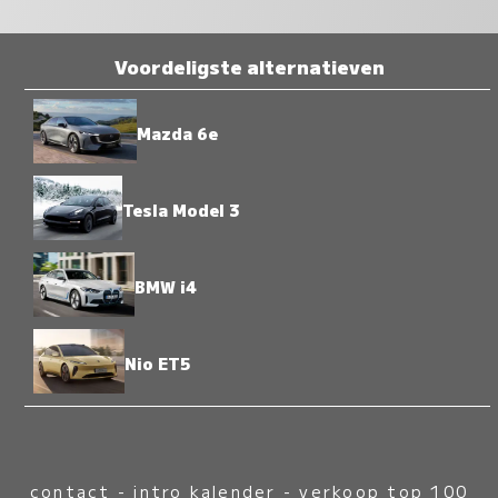
Voordeligste alternatieven
Mazda 6e
Tesla Model 3
BMW i4
Nio ET5
contact
-
intro kalender
-
verkoop top 100