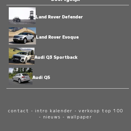
Land Rover Defender
Land Rover Evoque
Audi Q3 Sportback
Audi Q5
contact
-
intro kalender
-
verkoop top 100
-
nieuws
-
wallpaper