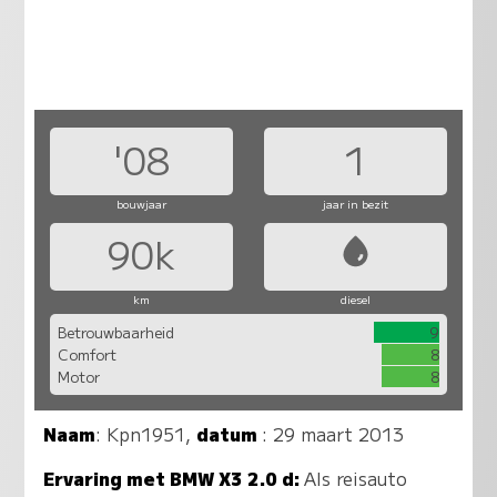
'08
1
bouwjaar
jaar in bezit
90k
km
diesel
Betrouwbaarheid
9
Comfort
8
Motor
8
Naam
:
Kpn1951
,
datum
: 29 maart 2013
Ervaring met BMW X3 2.0 d:
Als reisauto