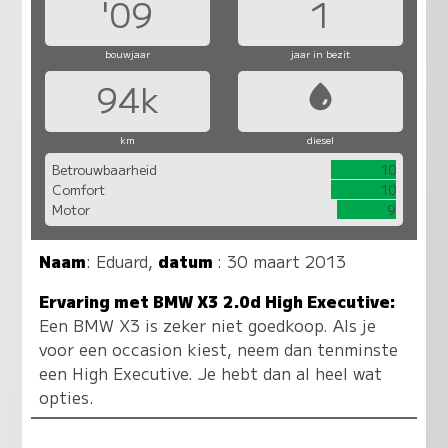
'09
1
bouwjaar
jaar in bezit
94k
km
diesel
Betrouwbaarheid
10
Comfort
10
Motor
9
Naam
:
Eduard
,
datum
: 30 maart 2013
Ervaring met BMW X3 2.0d High Executive:
Een BMW X3 is zeker niet goedkoop. Als je
voor een occasion kiest, neem dan tenminste
een High Executive. Je hebt dan al heel wat
opties.