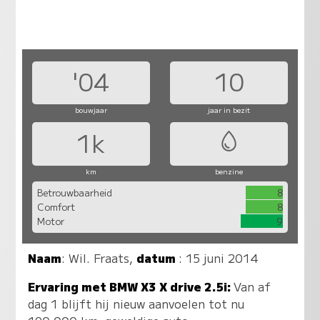
'04
10
bouwjaar
jaar in bezit
1k
km
benzine
Betrouwbaarheid
8
Comfort
8
Motor
9
Naam
:
Wil. Fraats
,
datum
: 15 juni 2014
Ervaring met BMW X3 X drive 2.5i:
Van af
dag 1 blijft hij nieuw aanvoelen tot nu