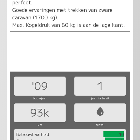
perfect.
Goede ervaringen met trekken van zware
caravan (1700 kg).
Max. Kogeldruk van 80 kg is aan de lage kant.
'09
1
bouwjaar
jaar in bezit
93k
km
diesel
Betrouwbaarheid
10