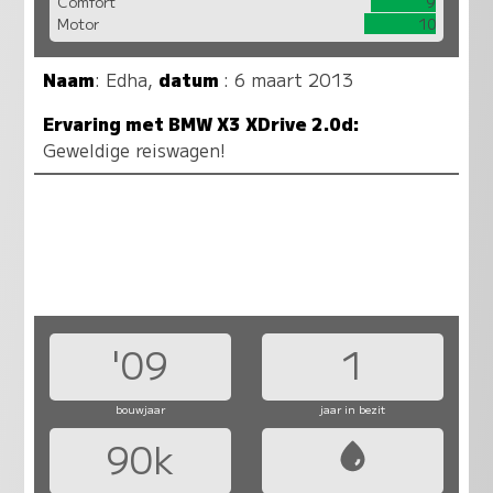
Comfort
9
Motor
10
Naam
:
Edha
,
datum
: 6 maart 2013
Ervaring met BMW X3 XDrive 2.0d:
Geweldige reiswagen!
'09
1
bouwjaar
jaar in bezit
90k