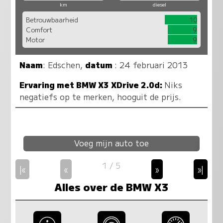
km
diesel
Betrouwbaarheid
10
Comfort
9
Motor
9
Naam
:
Edschen
,
datum
: 24 februari 2013
Ervaring met BMW X3 XDrive 2.0d:
Niks
negatiefs op te merken, hooguit de prijs.
Voeg mijn auto toe
1 / 5
|«
«
»
»|
Alles over de BMW X3