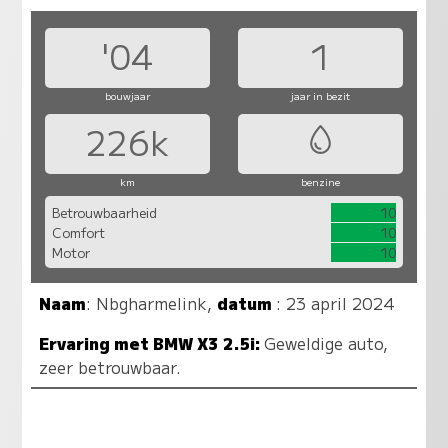
'04
1
bouwjaar
jaar in bezit
226k
km
benzine
Betrouwbaarheid
10
Comfort
10
Motor
10
Naam
:
Nbgharmelink
,
datum
: 23 april 2024
Ervaring met BMW X3 2.5i:
Geweldige auto,
zeer betrouwbaar.