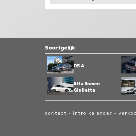
Soortgelijk
DS 4
Alfa Romeo
Giulietta
contact
-
intro kalender
-
verko