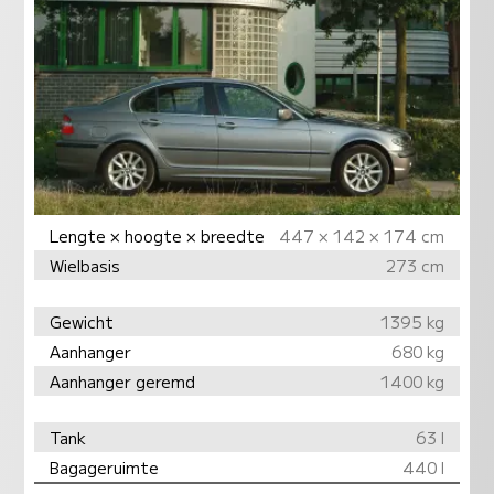
Lengte × hoogte × breedte
447 × 142 × 174 cm
Wielbasis
273 cm
Gewicht
1395 kg
Aanhanger
680 kg
Aanhanger geremd
1400 kg
Tank
63 l
Bagageruimte
440 l