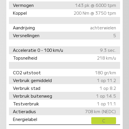
Vermogen
143 pk @ 6000 tpm
Koppel
200 Nm @ 3750 tpm
Aandrijving
achterwielen
Versnellingen
5
Acceleratie 0 - 100 km/u
9.3 sec.
Topsnelheid
218 km/u
CO2 uitstoot
180 gr/km
Verbruik gemiddeld
1 op 11.2
Verbruik stad
1 op 8.2
Verbruik buitenweg
1 op 14.5
Testverbruik
1 op 11.1
Actieradius
708 km (NEDC)
Energielabel
C