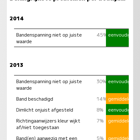
2014
Bandenspanning niet op juiste
45%
eenvoudig
waarde
2013
Bandenspanning niet op juiste
30%
eenvoudig
waarde
Band beschadigd
14%
gemiddeld
Dimlicht onjuist afgesteld
8%
eenvoudig
Richtingaanwijzers kleur wijkt
7%
gemiddeld
af/niet toegestaan
Band(en) aanwezig met een
5%
gemiddeld