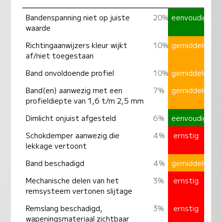
Bandenspanning niet op juiste
20%
eenvoudig
waarde
Richtingaanwijzers kleur wijkt
10%
gemiddeld
af/niet toegestaan
Band onvoldoende profiel
10%
gemiddeld
Band(en) aanwezig met een
7%
gemiddeld
profieldiepte van 1,6 t/m 2,5 mm
Dimlicht onjuist afgesteld
6%
eenvoudig
Schokdemper aanwezig die
4%
ernstig
lekkage vertoont
Band beschadigd
4%
gemiddeld
Mechanische delen van het
3%
ernstig
remsysteem vertonen slijtage
Remslang beschadigd,
3%
ernstig
wapeningsmateriaal zichtbaar