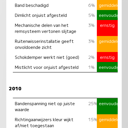
Band beschadigd
6%
gemiddeld
Dimlicht onjuist afgesteld
5%
eenvoudig
Mechanische delen van het
3%
ernstig
remsysteem vertonen slijtage
Ruitenwisserinstallatie geeft
3%
gemiddeld
onvoldoende zicht
Schokdemper werkt niet (goed)
2%
ernstig
Mistlicht voor onjuist afgesteld
1%
eenvoudig
2010
Bandenspanning niet op juiste
25%
eenvoudig
waarde
Richtingaanwijzers kleur wijkt
15%
gemiddeld
af/niet toegestaan