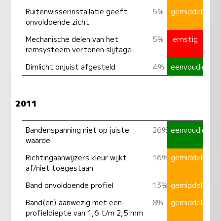
Ruitenwisserinstallatie geeft
5%
gemiddeld
onvoldoende zicht
Mechanische delen van het
5%
ernstig
remsysteem vertonen slijtage
Dimlicht onjuist afgesteld
4%
eenvoudig
2011
Bandenspanning niet op juiste
26%
eenvoudig
waarde
Richtingaanwijzers kleur wijkt
16%
gemiddeld
af/niet toegestaan
Band onvoldoende profiel
13%
gemiddeld
Band(en) aanwezig met een
8%
gemiddeld
profieldiepte van 1,6 t/m 2,5 mm