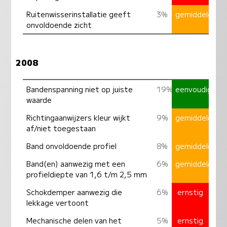
Ruitenwisserinstallatie geeft
3%
gemiddeld
onvoldoende zicht
2008
Bandenspanning niet op juiste
19%
eenvoudig
waarde
Richtingaanwijzers kleur wijkt
9%
gemiddeld
af/niet toegestaan
Band onvoldoende profiel
8%
gemiddeld
Band(en) aanwezig met een
6%
gemiddeld
profieldiepte van 1,6 t/m 2,5 mm
Schokdemper aanwezig die
6%
ernstig
lekkage vertoont
Mechanische delen van het
5%
ernstig