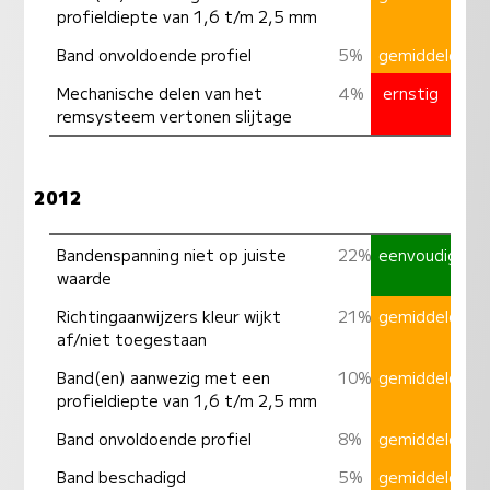
profieldiepte van 1,6 t/m 2,5 mm
Band onvoldoende profiel
5%
gemiddeld
Mechanische delen van het
4%
ernstig
remsysteem vertonen slijtage
2012
Bandenspanning niet op juiste
22%
eenvoudig
waarde
Richtingaanwijzers kleur wijkt
21%
gemiddeld
af/niet toegestaan
Band(en) aanwezig met een
10%
gemiddeld
profieldiepte van 1,6 t/m 2,5 mm
Band onvoldoende profiel
8%
gemiddeld
Band beschadigd
5%
gemiddeld