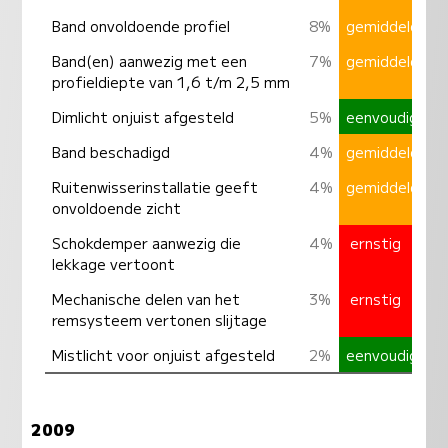
Band onvoldoende profiel
8%
gemiddeld
Band(en) aanwezig met een
7%
gemiddeld
profieldiepte van 1,6 t/m 2,5 mm
Dimlicht onjuist afgesteld
5%
eenvoudig
Band beschadigd
4%
gemiddeld
Ruitenwisserinstallatie geeft
4%
gemiddeld
onvoldoende zicht
Schokdemper aanwezig die
4%
ernstig
lekkage vertoont
Mechanische delen van het
3%
ernstig
remsysteem vertonen slijtage
Mistlicht voor onjuist afgesteld
2%
eenvoudig
2009