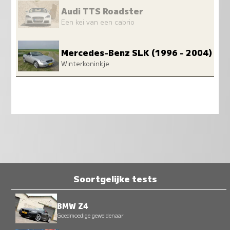
Audi TTS Roadster
Een kei van een cabrio
Mercedes-Benz SLK (1996 - 2004)
Winterkoninkje
Soortgelijke tests
BMW Z4
Goedmoedige geweldenaar