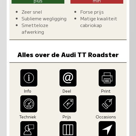
plus
min
Zeer snel
Forse prijs
Sublieme wegligging
Matige kwaliteit
Smetteloze
cabriokap
afwerking
Alles over de Audi TT Roadster
Info
Deel
Print
Techniek
Prijs
Occasions