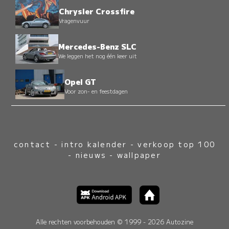
Chrysler Crossfire
Vragenvuur
Mercedes-Benz SLC
We leggen het nog één keer uit
Opel GT
Voor zon- en feestdagen
contact
-
intro kalender
-
verkoop top 100
-
nieuws
-
wallpaper
Alle rechten voorbehouden © 1999 - 2026 Autozine