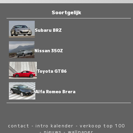
Soortgelijk
Subaru BRZ
Nissan 350Z
Toyota GT86
Alfa Romeo Brera
contact
-
intro kalender
-
verkoop top 100
-
nieuws
-
wallpaper