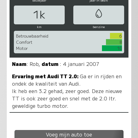
bouwjaar
jaar in bezit
1k
km
benzine
Betrouwbaarheid
6
Comfort
8
Motor
10
Naam
:
Rob
,
datum
: 4 januari 2007
Ervaring met Audi TT 2.0:
Ga er in rijden en
ondek de kwaliteit van Audi.
Ik heb een 3.2 gehad, zeer goed. Deze nieuwe
TT is ook zeer goed en snel met de 2.0 ltr.
geweldige turbo motor.
Voeg mijn auto toe