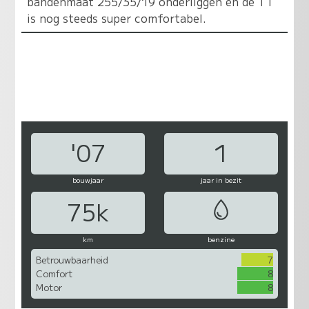
bandenmaat 255/35/19 onderliggen en de TT
is nog steeds super comfortabel.
'07
1
bouwjaar
jaar in bezit
75k
km
benzine
Betrouwbaarheid
7
Comfort
8
Motor
8