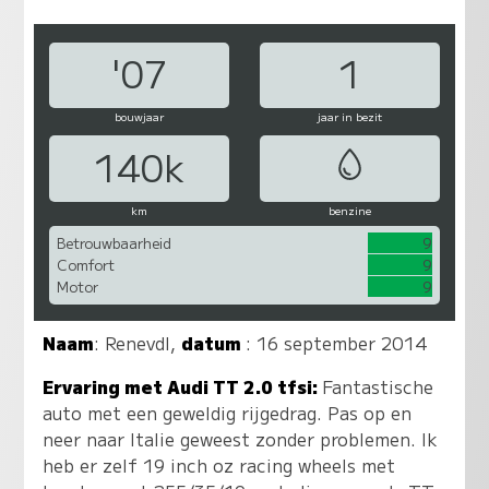
'07
1
bouwjaar
jaar in bezit
140k
km
benzine
Betrouwbaarheid
9
Comfort
9
Motor
9
Naam
:
Renevdl
,
datum
: 16 september 2014
Ervaring met Audi TT 2.0 tfsi:
Fantastische
auto met een geweldig rijgedrag. Pas op en
neer naar Italie geweest zonder problemen. Ik
heb er zelf 19 inch oz racing wheels met